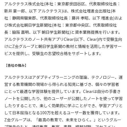
アルクテラス株式会社(本社：東京都世田谷区、代表取締役社長：
新井 豪一郎、以下 アルクテラス)は、株式会社増進会出版社(本
社：静岡県駿東郡、代表取締役社長：藤井 孝昭、以下 増進会)およ
び株式会社朝日学生新聞社(本社：東京都中央区、代表取締役社
長：脇阪 嘉明、以下 朝日学生新聞社)と資本業務提携を行います。
アルクテラスのノート共有アプリClear(以下、Clear)内で受験生向
けにZ会グループと朝日学生新聞の教材と情報を活用した学習サー
ビスを提供し、受験生の志望校合格をサポートします。
【各社の強み】
アルクテラスはアダプティブラーニングの理論、テクノロジー、運
営する教育機関の現場から得られる知見に基づき、個々の学習者
にとって最適な学習体験を提供しています。Clearは自分の手書き
ノートを公開したり、他のユーザーが公開したノートを使って学習
したりすることで、楽しく効果的に学ぶことができ、学習アプリと
して日本屈指となる100万を超えるユーザー数を獲得しています。
Z会グループは、「最高の教育で、未来をひらく。」というグルー
プ理念のもと、通信教育、教室、書籍、模擬試験、アセスメン