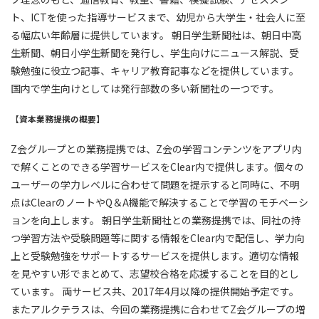
ト、ICTを使った指導サービスまで、幼児から大学生・社会人に至
る幅広い年齢層に提供しています。 朝日学生新聞社は、朝日中高
生新聞、朝日小学生新聞を発行し、学生向けにニュース解説、受
験勉強に役立つ記事、キャリア教育記事などを提供しています。
国内で学生向けとしては発行部数の多い新聞社の一つです。
【資本業務提携の概要】
Z会グループとの業務提携では、Z会の学習コンテンツをアプリ内
で解くことのできる学習サービスをClear内で提供します。個々の
ユーザーの学力レベルに合わせて問題を提示すると同時に、不明
点はClearのノートやQ＆A機能で解決することで学習のモチベーシ
ョンを向上します。 朝日学生新聞社との業務提携では、同社の持
つ学習方法や受験問題等に関する情報をClear内で配信し、学力向
上と受験勉強をサポートするサービスを提供します。適切な情報
を見やすい形でまとめて、志望校合格を応援することを目的とし
ています。 両サービス共、2017年4月以降の提供開始予定です。
またアルクテラスは、今回の業務提携に合わせてZ会グループの増