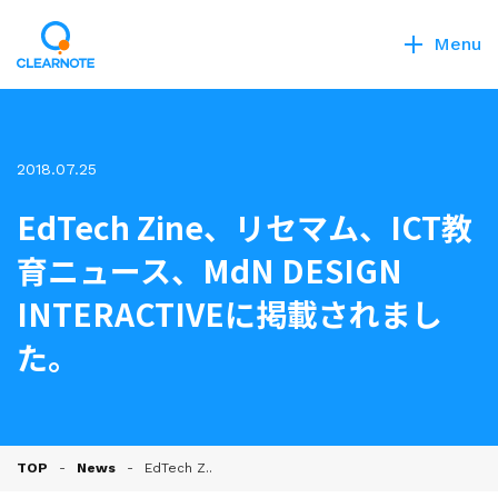
Menu
2018.07.25
EdTech Zine、リセマム、ICT教
育ニュース、MdN DESIGN
INTERACTIVEに掲載されまし
た。
TOP
News
EdTech Z..